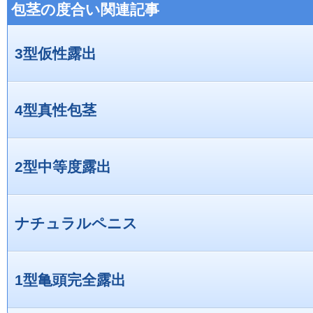
包茎の度合い関連記事
3型仮性露出
4型真性包茎
2型中等度露出
ナチュラルペニス
1型亀頭完全露出