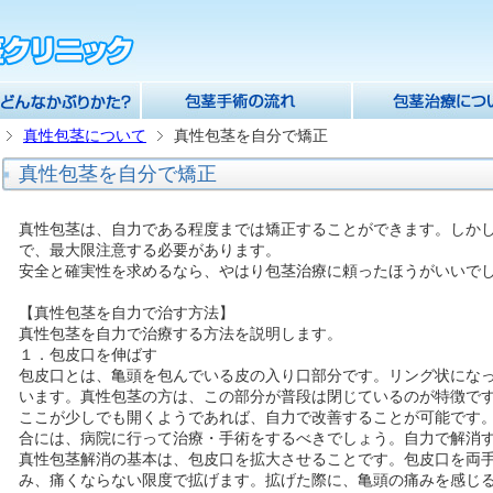
真性包茎について
真性包茎を自分で矯正
真性包茎を自分で矯正
真性包茎は、自力である程度までは矯正することができます。しか
で、最大限注意する必要があります。
安全と確実性を求めるなら、やはり包茎治療に頼ったほうがいいで
【真性包茎を自力で治す方法】
真性包茎を自力で治療する方法を説明します。
１．包皮口を伸ばす
包皮口とは、亀頭を包んでいる皮の入り口部分です。リング状にな
います。真性包茎の方は、この部分が普段は閉じているのが特徴で
ここが少しでも開くようであれば、自力で改善することが可能です
合には、病院に行って治療・手術をするべきでしょう。自力で解消
真性包茎解消の基本は、包皮口を拡大させることです。包皮口を両
み、痛くならない限度で拡げます。拡げた際に、亀頭の痛みを感じ