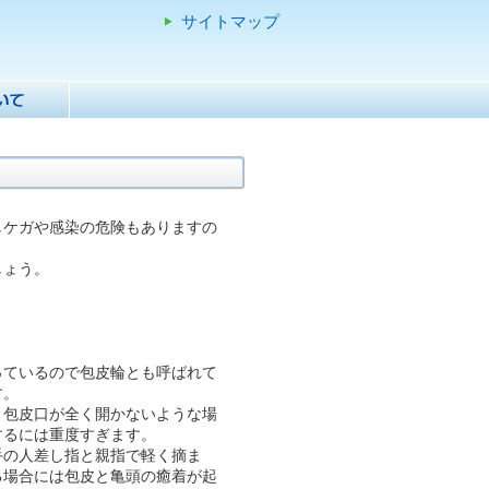
サイトマップ
しケガや感染の危険もありますの
しょう。
っているので包皮輪とも呼ばれて
す。
。包皮口が全く開かないような場
するには重度すぎます。
手の人差し指と親指で軽く摘ま
る場合には包皮と亀頭の癒着が起