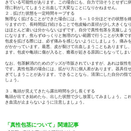
きている可能性があります。この場合にも、自力で治そうとせずに
理に剥がしてしまうと出血して大変なことになりかねません。
２．拡げた状態を一定時間キープする
無理なく拡げることができた場合には、５～１０分ほどその状態を
りますので、長時間拡げ続けることで包皮輪の直径が少し大きくな
はほとんど違いは分からないはずです。自分で真性包茎を克服しよ
になります。焦らずゆっくりと無理のない範囲で行うことが大事で
包皮を拡げる際には、必ず痛みを感じないようにしましょう。痛み
がかかっています。最悪、皮が裂けて出血しまうこともありますし
ます。包皮や亀頭に傷が入ると、癒着が起きる原因にもなってしま
なお、包茎解消のためのグッズが市販されていますが、あれは仮性
です。真性包茎の場合には、拡がり方に個人差があります。器具任
ぎてしまうことがあります。できることなら、清潔にした自分の指
しょう。
３．亀頭が見えてきたら露出時間を少し長くする
亀頭が出てき始めたら、出した状態で少し放置してみましょう。こ
き血流が止まらないように注意しましょう。
「真性包茎について」関連記事